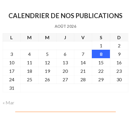
e
CALENDRIER DE NOS PUBLICATIONS
AOÛT 2026
L
M
M
J
V
S
D
1
2
3
4
5
6
7
8
9
10
11
12
13
14
15
16
17
18
19
20
21
22
23
24
25
26
27
28
29
30
31
« Mar