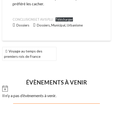
préféré les cacher.
CONCLUSIONS ET AVIS PLU
Télécharger
,
,
Dossiers
Dossiers
Municipal
Urbanisme
NAVIGATION
Voyage au temps des
DE
premiers rois de France
L’ARTICLE
ÉVÈNEMENTS À VENIR
N
o
Il n’y a pas d’évènements à venir.
t
i
c