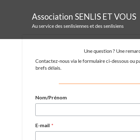
Skip
to
Association SENLIS ET VOUS
content
Au service des senlisiennes et des senlisiens
Une question ? Une remarq
Contactez-nous via le formulaire ci-dessous ou p
brefs délais.
Nom/Prénom
E-mail
*