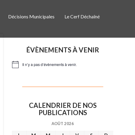
Décisions Municipales
Le Cerf Déchaîné
ÉVÈNEMENTS À VENIR
Il n’y a pas d’évènements à venir.
N
o
t
i
c
e
CALENDRIER DE NOS
PUBLICATIONS
AOÛT 2026
L
M
M
J
V
S
D